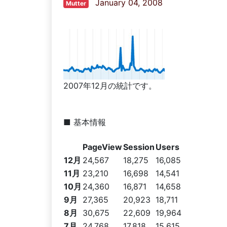
January 04, 2008
Mutter
2007年12月の統計です。
■ 基本情報
PageView
Session
Users
12月
24,567
18,275
16,085
11月
23,210
16,698
14,541
10月
24,360
16,871
14,658
9月
27,365
20,923
18,711
8月
30,675
22,609
19,964
7月
24,768
17,818
15,615