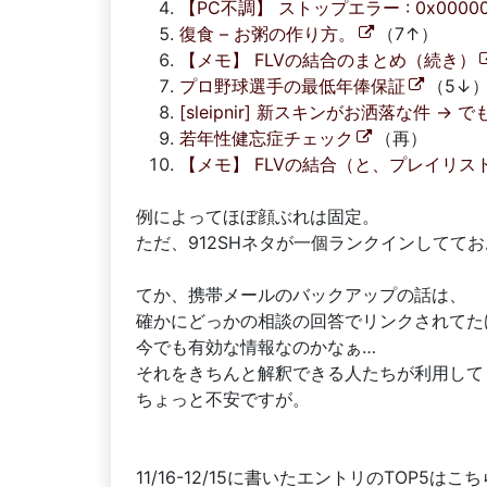
【PC不調】 ストップエラー : 0x00000
復食 – お粥の作り方。
（7↑）
【メモ】 FLVの結合のまとめ（続き）
プロ野球選手の最低年俸保証
（5↓
[sleipnir] 新スキンがお洒落な件 
若年性健忘症チェック
（再）
【メモ】 FLVの結合（と、プレイリス
例によってほぼ顔ぶれは固定。
ただ、912SHネタが一個ランクインしてて
てか、携帯メールのバックアップの話は、
確かにどっかの相談の回答でリンクされてた
今でも有効な情報なのかなぁ…
それをきちんと解釈できる人たちが利用して
ちょっと不安ですが。
11/16-12/15に書いたエントリのTOP5はこ