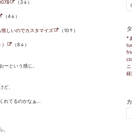
07B
（3↓）
検
（4↓）
）
→ でも惜しいのでカスタマイズ
（10↑）
*
ト）
（8↓）
tu
fr
cl
おおーという感じ。
ニ
経
けど、
くれてるのかなぁ…
カ
ちら。