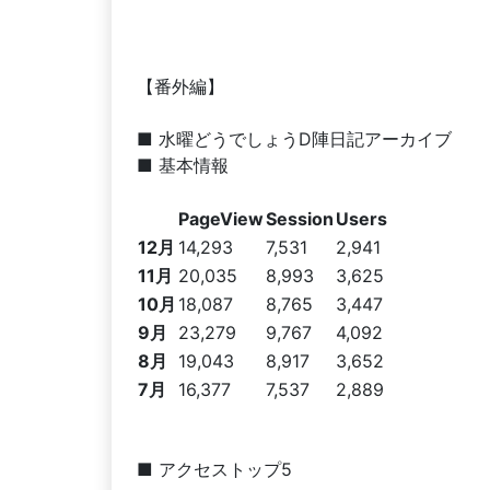
【番外編】
■ 水曜どうでしょうD陣日記アーカイブ
■ 基本情報
PageView
Session
Users
12月
14,293
7,531
2,941
11月
20,035
8,993
3,625
10月
18,087
8,765
3,447
9月
23,279
9,767
4,092
8月
19,043
8,917
3,652
7月
16,377
7,537
2,889
■ アクセストップ5