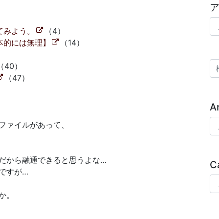
ア
いてみよう。
（4）
基本的には無理】
（14）
検
（40）
（47）
A
Ar
ファイルがあって、
だから融通できると思うよな…
C
ですが…
Ca
か。