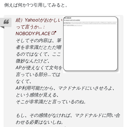
例えば何か1つ引用してみると。
続）Yahoo!がおかしい
って言うか… :
NOBODY:PLACE
そしてその内容は
、
筆
者を非常識だとただ嘲
るのではなくて
、
ここ
微妙なんだけど
、
APが使えなくて文句を
言っている部分…では
なくて
、
AP利用可能だから
、
マクドナルドにいさせろよ
、
という感情が見える
、
そこが非常識だと言っているのね。
もし
、
その感情がなければ
、
マクドナルドに問い合
わせる必要はないしね。