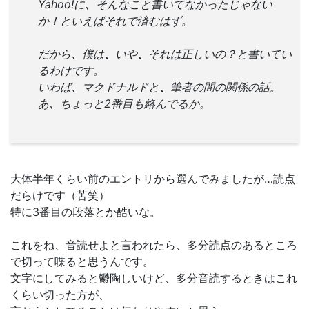
Yahoo!に
、
そんなこと書いてなかったじゃない
か！といえばそれで済むはず。
だから
、
僕は
、
いや
、
それは正しいの？と書いてい
るわけです。
いわば
、
マクドナルドと
、
筆者の間の関係の話。
あ
、
ちょっと2番目も絡んでるか。
大体半年くらい前のエントリから選んでみましたが…読点
だらけです（苦笑）
特に3番目の段落とか酷いな。
これをね、音読せよと言われたら、多分読点のあるところ
で切って喋ると思うんです。
文字にしてみると鬱陶しいけど、多分音読するときはこれ
くらい切った方が、