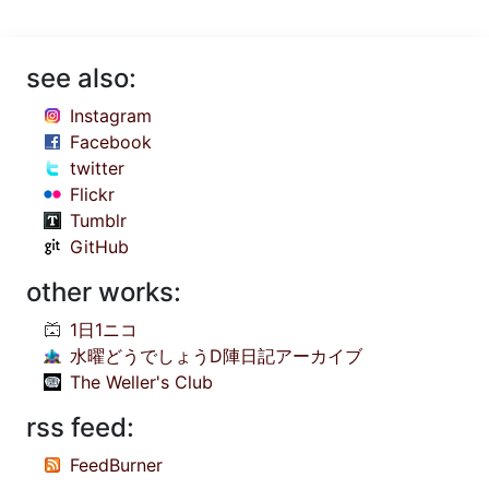
see also:
Instagram
Facebook
twitter
Flickr
Tumblr
GitHub
other works:
1日1ニコ
水曜どうでしょうD陣日記アーカイブ
The Weller's Club
rss feed:
FeedBurner