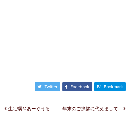
Twitter
Facebook
Bookmark
投稿ナビゲーション
生牡蠣＠あーぐうる
年末のご挨拶に代えまして…