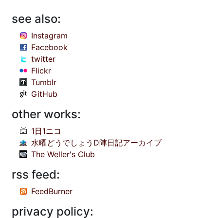
see also:
Instagram
Facebook
twitter
Flickr
Tumblr
GitHub
other works:
1日1ニコ
水曜どうでしょうD陣日記アーカイブ
The Weller's Club
rss feed:
FeedBurner
privacy policy: