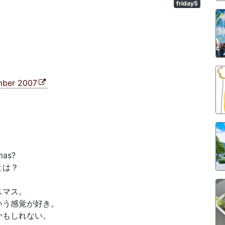
friday5
ember 2007
mas?
とは？
スマス。
いう感覚が好き。
かもしれない。