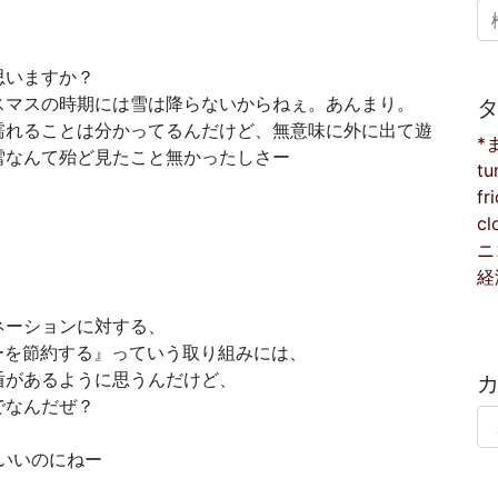
検
思いますか？
スマスの時期には雪は降らないからねぇ。あんまり。
濡れることは分かってるんだけど、無意味に外に出て遊
*
雪なんて殆ど見たこと無かったしさー
tu
fr
cl
ニ
経
ネーションに対する、
ーを節約する』っていう取り組みには、
盾があるように思うんだけど、
でなんだぜ？
カ
いいのにねー