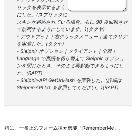
- アウトプットにスプ
リッタを表示するよう
にした。(スプリッタに
スキンが適応されている場合、右に 90 度回転させ
て描画するようにしています。)(タクヤ)
- アウトプット｜右クリックメニュー｜全てクリア
を実装した。(タクヤ)
- Sleipnir オプション｜クライアント｜全般｜
Language で言語を切り替えて Sleipnir オプショ
ンを閉じたとき、そのまま再起動できるようにし
た。(RAPT)
- Sleipnir-API GetUrlHash を実装した。(詳細は
Sleipnir-API.txt を参照してください。)(RAPT)
特に、一番上のフォーム復元機能「RememberMe」。