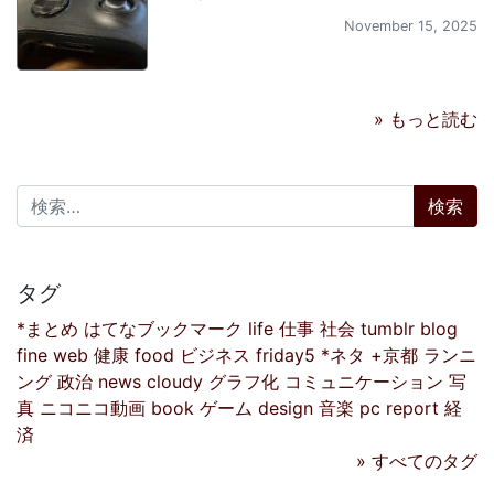
November 15, 2025
» もっと読む
検索:
タグ
*まとめ
はてなブックマーク
life
仕事
社会
tumblr
blog
fine
web
健康
food
ビジネス
friday5
*ネタ
+京都
ランニ
ング
政治
news
cloudy
グラフ化
コミュニケーション
写
真
ニコニコ動画
book
ゲーム
design
音楽
pc
report
経
済
» すべてのタグ