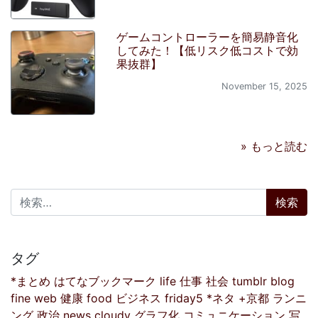
ゲームコントローラーを簡易静音化
してみた！【低リスク低コストで効
果抜群】
November 15, 2025
» もっと読む
検索:
タグ
*まとめ
はてなブックマーク
life
仕事
社会
tumblr
blog
fine
web
健康
food
ビジネス
friday5
*ネタ
+京都
ランニ
ング
政治
news
cloudy
グラフ化
コミュニケーション
写