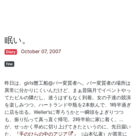
眠い。
October 07, 2007
Diary
fine
昨日は、girls蟹工船@バー変質者へ。バー変質者の場所は
異常に分かりにくいんだけど、まぁ昔隔月でイベントやっ
てたビルの隣だし、迷うはずもなく到着。女の子達の競演
を楽しみつつ、ハートランド中瓶を2本飲んで、1時半過ぎ
に店を出る。Weller’sに寄ろうかと一瞬頭をよぎりつつ
も、振り払って真っ直ぐ帰宅。2時半前に家に着く。…
が、せっかく早めに切り上げてきたというのに、先日届い
た、『
手のひらの中のアジア
』（山本弘著）が異常に