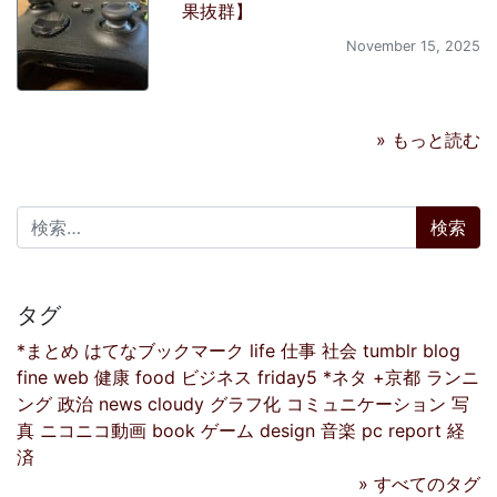
果抜群】
November 15, 2025
» もっと読む
検索:
タグ
*まとめ
はてなブックマーク
life
仕事
社会
tumblr
blog
fine
web
健康
food
ビジネス
friday5
*ネタ
+京都
ランニ
ング
政治
news
cloudy
グラフ化
コミュニケーション
写
真
ニコニコ動画
book
ゲーム
design
音楽
pc
report
経
済
» すべてのタグ