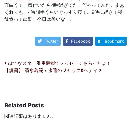
面白くて、気付いたら4時過ぎてた。何やってんだ。まぁ
それでも、4時間半くらいぐっすり寝て、9時に起きて朝
飯食って出勤。今日は暑いなー。
Twitter
Facebook
Bookmark
投稿ナビゲーション
はてなスター引用機能でメッセージもらったよ！
【読書】 清水義範 / 永遠のジャック&ベティ
Related Posts
関連記事はありません。