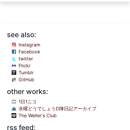
see also:
Instagram
Facebook
twitter
Flickr
Tumblr
GitHub
other works:
1日1ニコ
水曜どうでしょうD陣日記アーカイブ
The Weller's Club
rss feed: