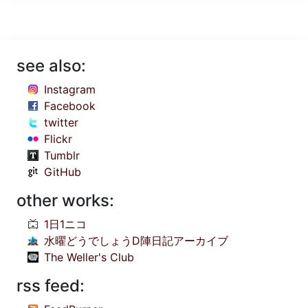
see also:
Instagram
Facebook
twitter
Flickr
Tumblr
GitHub
other works:
1日1ニコ
水曜どうでしょうD陣日記アーカイブ
The Weller's Club
rss feed: