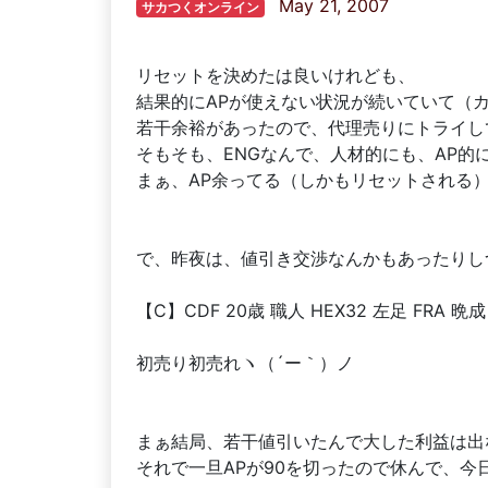
May 21, 2007
サカつくオンライン
リセットを決めたは良いけれども、
結果的にAPが使えない状況が続いていて（
若干余裕があったので、代理売りにトライし
そもそも、ENGなんで、人材的にも、AP的
まぁ、AP余ってる（しかもリセットされる
で、昨夜は、値引き交渉なんかもあったりし
【C】CDF 20歳 職人 HEX32 左足 FRA 晩成 ｽｲｰ
初売り初売れヽ（´ー｀）ノ
まぁ結局、若干値引いたんで大した利益は出
それで一旦APが90を切ったので休んで、今