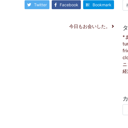
検
Twitter
Facebook
Bookmark
今日もお会いした。
*
tu
fr
cl
ニ
経
カ