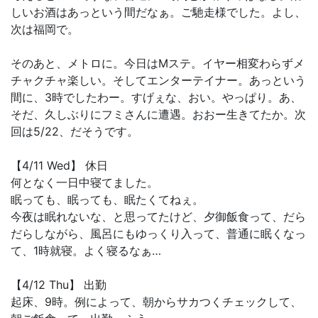
しいお酒はあっという間だなぁ。ご馳走様でした。よし、
次は福岡で。
そのあと、メトロに。今日はMステ。イヤー相変わらずメ
チャクチャ楽しい。そしてエンターテイナー。あっという
間に、3時でしたわー。すげぇな、おい。やっぱり。あ、
そだ、久しぶりにフミさんに遭遇。おおー生きてたか。次
回は5/22、だそうです。
【4/11 Wed】 休日
何となく一日中寝てました。
眠っても、眠っても、眠たくてねぇ。
今夜は眠れないな、と思ってたけど、夕御飯食って、だら
だらしながら、風呂にもゆっくり入って、普通に眠くなっ
て、1時就寝。よく寝るなぁ…
【4/12 Thu】 出勤
起床、9時。例によって、朝からサカつくチェックして、