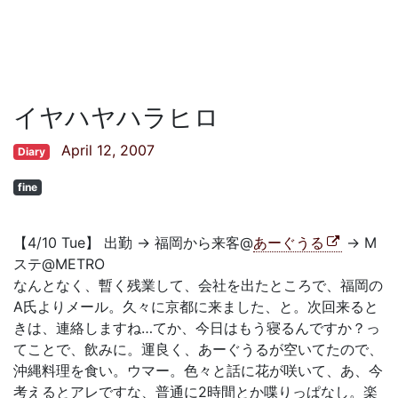
イヤハヤハラヒロ
April 12, 2007
Diary
fine
【4/10 Tue】 出勤 → 福岡から来客@
あーぐうる
→ M
ステ@METRO
なんとなく、暫く残業して、会社を出たところで、福岡の
A氏よりメール。久々に京都に来ました、と。次回来ると
きは、連絡しますね…てか、今日はもう寝るんですか？っ
てことで、飲みに。運良く、あーぐうるが空いてたので、
沖縄料理を食い。ウマー。色々と話に花が咲いて、あ、今
考えるとアレですな、普通に2時間とか喋りっぱなし。楽