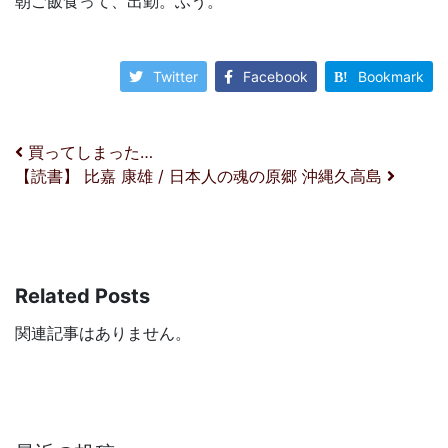
朝ご飯食って、出勤。ふう。
Twitter
Facebook
Bookmark
投稿ナビゲーション
買ってしまった…
【読書】 比嘉 康雄 / 日本人の魂の原郷 沖縄久高島
Related Posts
関連記事はありません。