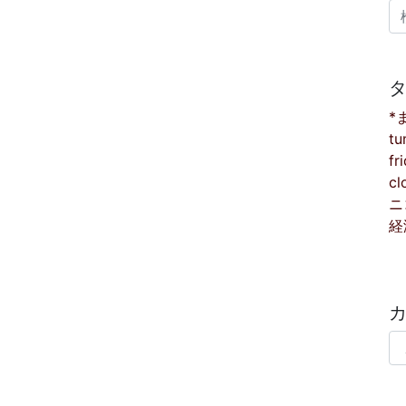
検
*
tu
fr
cl
ニ
経
カ