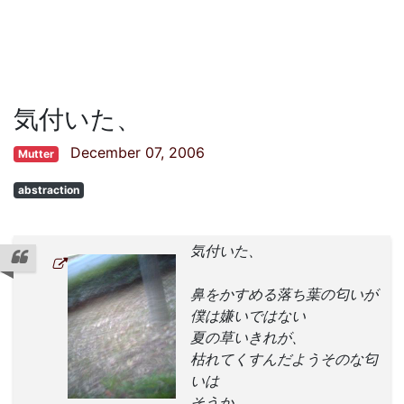
気付いた、
December 07, 2006
Mutter
abstraction
気付いた、
鼻をかすめる落ち葉の匂いが
僕は嫌いではない
夏の草いきれが、
枯れてくすんだようそのな匂
いは
そうか、