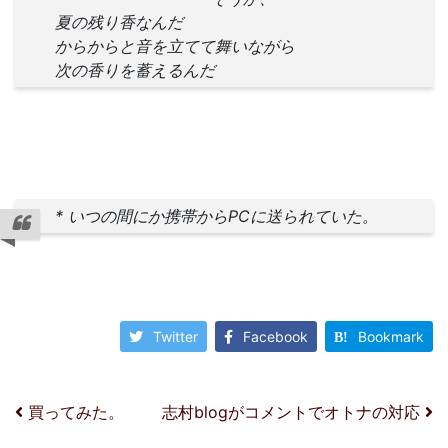
夏の残り香なんだ
からからと音を立てて舞いながら
次の香りを蓄えるんだ
* いつの間にか携帯からPCに送られていた。
Twitter
Facebook
Bookmark
投稿ナビゲーション
買ってみた。
志村blogがコメントでオトナの対応