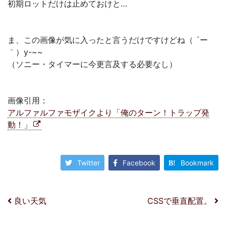
初期ロットだけは止めておけと…
ま、この画像が気に入ったと言うだけですけどね（ ´ー
｀）y-~~
（ソニー・タイマーに今更言及する必要なし）
画像引用：
アルファルファモザイクより「俺のターン！トラップ発
動！」
Twitter
Facebook
Bookmark
投稿ナビゲーション
良い天気
CSSで垂直配置。