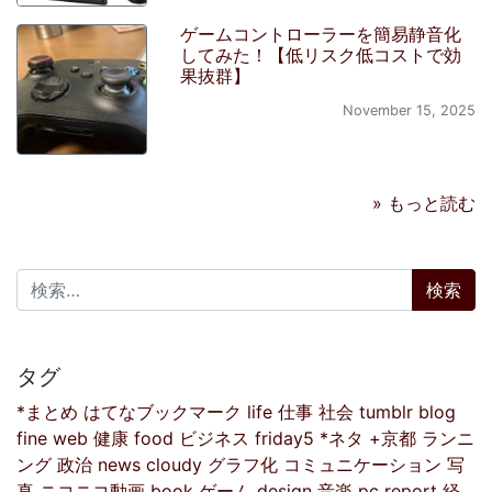
ゲームコントローラーを簡易静音化
してみた！【低リスク低コストで効
果抜群】
November 15, 2025
» もっと読む
検索:
タグ
*まとめ
はてなブックマーク
life
仕事
社会
tumblr
blog
fine
web
健康
food
ビジネス
friday5
*ネタ
+京都
ランニ
ング
政治
news
cloudy
グラフ化
コミュニケーション
写
真
ニコニコ動画
book
ゲーム
design
音楽
pc
report
経