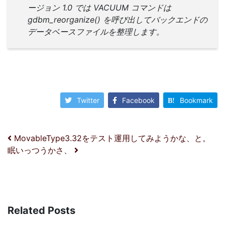
ージョン 1.0 では VACUUM コマンドは
gdbm_reorganize() を呼び出してバックエンドの
データベースファイルを整理します。
Twitter
Facebook
Bookmark
投稿ナビゲーション
MovableType3.32をテスト運用してみようかな、と。
眠いっつうかさ、
Related Posts