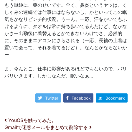
もう単純に、薬のせいです。全く、鼻炎というヤツは。く
しゃみの連続では仕事にはならないし、かといってこの眠
気もかなりピンチ的状況。うーん。一応、汗をかいてもふ
けるように、タオルは常に持ち歩いてるんだけど、なかな
かさー出勤後に着替えるとかできないわけでさ、必然的
に、そのままエアコンにさらされる（一応、長袖の上着は
置いて会って、それを着てるけど）。なんとかならないか
ー…
ま、今んとこ、仕事に影響があるほどでもないので、バリ
バリいきます。しかしなんだ、眠いなぁ…
Twitter
Facebook
Bookmark
投稿ナビゲーション
YouOSを触ってみた。
Gmailで迷惑メールをまとめて削除する