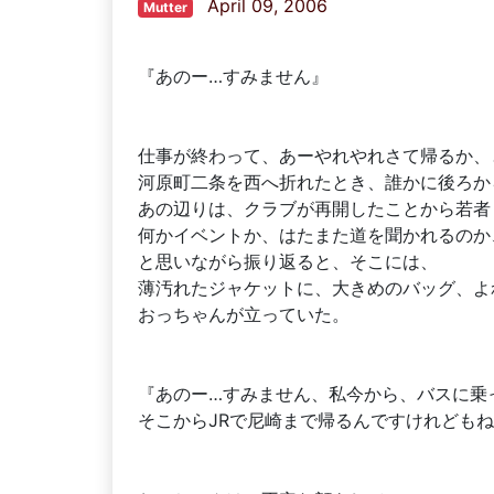
April 09, 2006
Mutter
『あのー…すみません』
仕事が終わって、あーやれやれさて帰るか、
河原町二条を西へ折れたとき、誰かに後ろか
あの辺りは、クラブが再開したことから若者
何かイベントか、はたまた道を聞かれるのか
と思いながら振り返ると、そこには、
薄汚れたジャケットに、大きめのバッグ、よ
おっちゃんが立っていた。
『あのー…すみません、私今から、バスに乗
そこからJRで尼崎まで帰るんですけれどもね