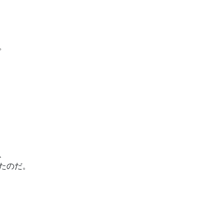
。
、
たのだ。