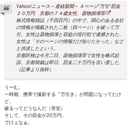
Yahoo!ニュース – 産経新聞 – ４ページ“万引”罰金
２０万円 京都の７４歳女性、器物損壊罪
株式情報雑誌（千四百円）の中で、関心のある会社
の情報が掲載された二枚（四ページ）を破って万
引。女性は器物損壊と窃盗の現行犯で逮捕された。
女性は「そのページの情報だけ知りたかった」など
と供述したという。
京都区検は今月二日、器物損壊罪で女性を略式起
訴。京都簡裁は即日、罰金二十万円を言い渡した。
（記事より抜粋）
うーむ。
一時期、携帯で撮影する『万引き』が問題になってたけ
ど、
破るってどうなんだ（苦笑）
そして、その罰金が20万円。
でけぇなぁ。