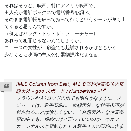
それはそうと、映画、特にアメリカ映画で、
主人公が電話ボックスで電話番号を調べ、
そのまま電話帳を破って持って行くというシーンが良く出
てくると思うんですが、
（例えばバック・トゥ・ザ・フューチャー）
あれって犯罪じゃないんでしょうか。
ニュースの女性が、窃盗でも起訴されるかはともかく、
少なくとも映画の主人公は器物損壊だよなぁ。
[MLB Column from East] ＭＬＢ契約付帯条項の奇
想天外 – goo スポーツ：NumberWeb –
ブラウンやＡ?ロッドの例でも明らかなように、メ
ジャーでは、選手契約に「奇想天外」な付帯条項が
付されることは珍しくない。「奇想天外」な付帯条
項の中でも、極めつけと言っていいのが、今オフ、
カージナルスと契約したＦＡ選手４人の契約に含ま