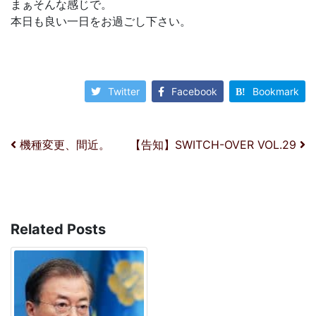
まぁそんな感じで。
本日も良い一日をお過ごし下さい。
Twitter
Facebook
Bookmark
投稿ナビゲーション
機種変更、間近。
【告知】SWITCH-OVER VOL.29
Related Posts