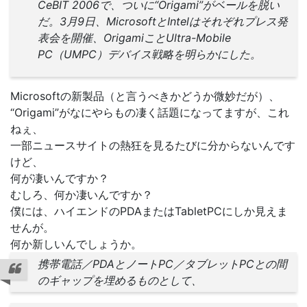
CeBIT 2006で、ついに“Origami”がベールを脱い
だ。3月9日、MicrosoftとIntelはそれぞれプレス発
表会を開催、OrigamiことUltra-Mobile
PC（UMPC）デバイス戦略を明らかにした。
Microsoftの新製品（と言うべきかどうか微妙だが）、
“Origami”がなにやらもの凄く話題になってますが、これ
ねぇ、
一部ニュースサイトの熱狂を見るたびに分からないんです
けど、
何が凄いんですか？
むしろ、何か凄いんですか？
僕には、ハイエンドのPDAまたはTabletPCにしか見えま
せんが。
何か新しいんでしょうか。
携帯電話／PDAとノートPC／タブレットPCとの間
のギャップを埋めるものとして、