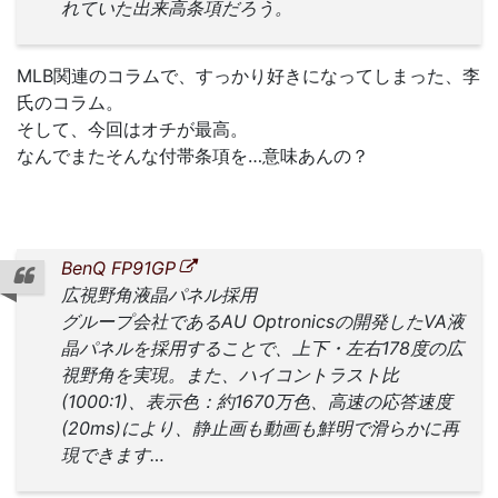
れていた出来高条項だろう。
MLB関連のコラムで、すっかり好きになってしまった、李
氏のコラム。
そして、今回はオチが最高。
なんでまたそんな付帯条項を…意味あんの？
BenQ FP91GP
広視野角液晶パネル採用
グループ会社であるAU Optronicsの開発したVA液
晶パネルを採用することで、上下・左右178度の広
視野角を実現。また、ハイコントラスト比
(1000:1)、表示色：約1670万色、高速の応答速度
(20ms)により、静止画も動画も鮮明で滑らかに再
現できます…