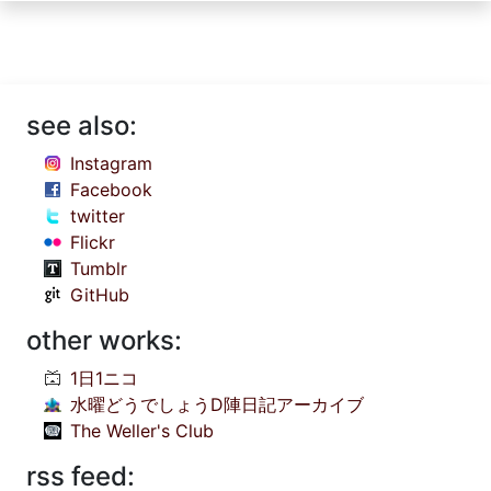
see also:
Instagram
Facebook
twitter
Flickr
Tumblr
GitHub
other works:
1日1ニコ
水曜どうでしょうD陣日記アーカイブ
The Weller's Club
rss feed: