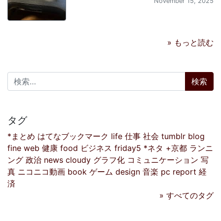
November 15, 2025
» もっと読む
検索:
タグ
*まとめ
はてなブックマーク
life
仕事
社会
tumblr
blog
fine
web
健康
food
ビジネス
friday5
*ネタ
+京都
ランニ
ング
政治
news
cloudy
グラフ化
コミュニケーション
写
真
ニコニコ動画
book
ゲーム
design
音楽
pc
report
経
済
» すべてのタグ