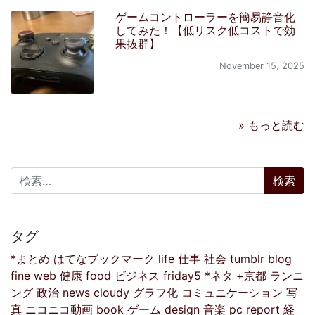
ゲームコントローラーを簡易静音化
してみた！【低リスク低コストで効
果抜群】
November 15, 2025
» もっと読む
検索:
タグ
*まとめ
はてなブックマーク
life
仕事
社会
tumblr
blog
fine
web
健康
food
ビジネス
friday5
*ネタ
+京都
ランニ
ング
政治
news
cloudy
グラフ化
コミュニケーション
写
真
ニコニコ動画
book
ゲーム
design
音楽
pc
report
経