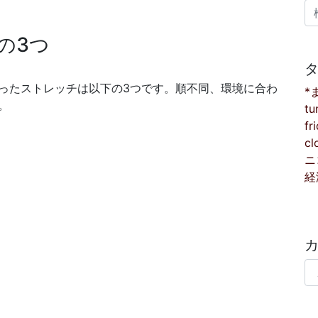
検
の3つ
ったストレッチは以下の3つです。順不同、環境に合わ
*
。
tu
fr
cl
ニ
経
カ