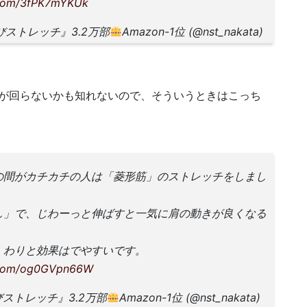
r.com/3fPK7mYKUk
びストレッチ』3.2万部
Amazon-1位 (@nst_nakata)
が回らないかも知れないので、そういうときはこっち
の間がカチカチの人は「菱形筋」のストレッチをしまし
し」で、じわーっと伸ばすと一気に肩の動きが良くなる
。わりと効果はでやすいです。
r.com/og0GVpn66W
びストレッチ』3.2万部
Amazon-1位 (@nst_nakata)