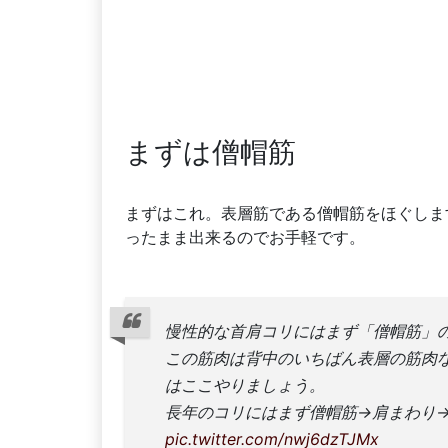
まずは僧帽筋
まずはこれ。表層筋である僧帽筋をほぐしま
ったまま出来るのでお手軽です。
慢性的な首肩コリにはまず「僧帽筋」
この筋肉は背中のいちばん表層の筋肉
はここやりましょう。
長年のコリにはまず僧帽筋→肩まわり
pic.twitter.com/nwj6dzTJMx