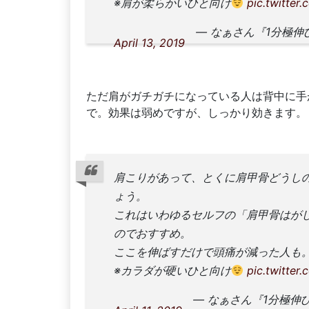
※肩が柔らかいひと向け
pic.twitte
— なぁさん『1分極伸
April 13, 2019
ただ肩がガチガチになっている人は背中に手
で。効果は弱めですが、しっかり効きます。
肩こりがあって、とくに肩甲骨どうし
ょう。
これはいわゆるセルフの「肩甲骨はが
のでおすすめ。
ここを伸ばすだけで頭痛が減った人も
※カラダが硬いひと向け
pic.twitte
— なぁさん『1分極伸