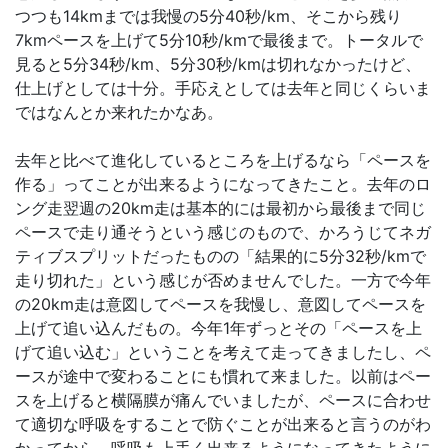
つつも14kmまでは我慢の5分40秒/km、そこから残り
7kmペースを上げて5分10秒/kmで最後まで。トータルで
見ると5分34秒/km、5分30秒/kmは切れなかったけど、
仕上げとしては十分。手応えとしては去年と同じくらいま
ではなんとか来れたかなあ。
去年と比べて進化しているところを上げるなら「ペースを
作る」ってことが出来るようになってきたこと。去年のロ
ング走翌週の20km走は基本的には最初から最後まで同じ
ペースで走り通そうという感じのもので、かろうじてネガ
ティブスプリットだったものの「結果的に5分32秒/kmで
走り切れた」という感じが否めませんでした。一方で今年
の20km走は意図してペースを我慢し、意図してペースを
上げて追い込んだもの。今年1年ずっとその「ペースを上
げて追い込む」ということを考えて走ってきましたし、ペ
ースが途中で変わることにも慣れて来ました。以前はペー
スを上げると横隔膜が痛んでいましたが、ペースに合わせ
て適切な呼吸をすることで防ぐことが出来ると言うのがわ
かってから、呼吸も上手く出来るようになってきたように