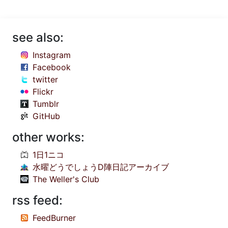
see also:
Instagram
Facebook
twitter
Flickr
Tumblr
GitHub
other works:
1日1ニコ
水曜どうでしょうD陣日記アーカイブ
The Weller's Club
rss feed:
FeedBurner