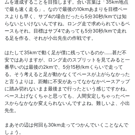
ムを達成することを目指します。合い言葉は「35km地点
で最も速く走る」。なので最後の10kmあまりを目標ペー
スよりも早く、サブ4の場合だったら5分30秒/kmでは知
らないといけないんですね。ロング走で求められているペ
ースもそれ。目標はサブ4であっても5分30秒/kmで走れ
る足を作る、それが小出先生の作戦です。
はたして35kmで動く足が僕に残っているのか……甚だ不
安ではありますが、ロング走のスプリットを見てみると一
番早いのは最後の2kmで、5分15秒/kmくらいで走って
る。そう考えると足が動かなくてペースが上がらなかった
と言うよりは、距離に不安があってなかなかペースアップ
に踏み切れないまま最後まで行ったという感じですかね。
ペース上げなくちゃと思っても、人間安定しちゃったペー
スからなかなか変えられないんですよね。難しいよ、小出
先生。
まあその辺は何回も30km走ってつかんでいくことなんで
しょう。