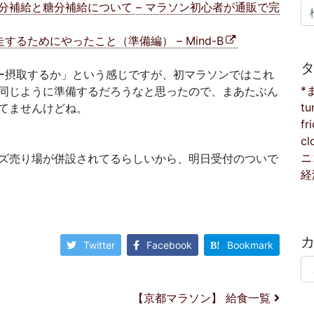
検
補給と糖分補給について – マラソン初心者が通販で完
るためにやったこと（準備編） – Mind-B
ー摂取するか」という感じですが、初マラソンではこれ
*
同じように準備するだろうなと思ったので、まあたぶん
tu
てませんけどね。
fr
cl
ニ
ズ売り場が併設されてるらしいから、明日受付のついで
経
Twitter
Facebook
Bookmark
カ
【京都マラソン】 給食一覧