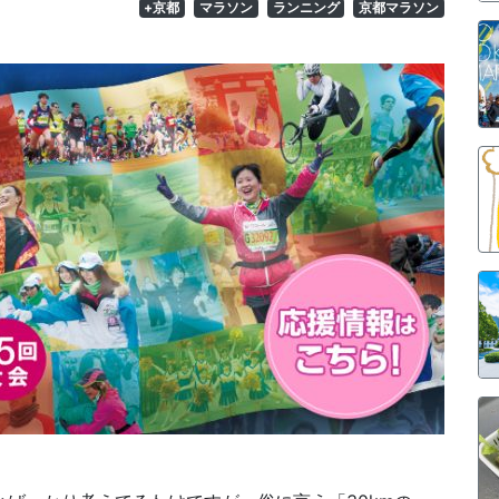
+京都
マラソン
ランニング
京都マラソン