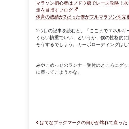
マラソン初心者はブドウ糖でレース攻略！水分
走を目指すブログ
体育の成績が2だった僕がフルマラソンを完走す
2つ目の記事を読むと、「ここまでエネルギ
くらい慎重でいい、というか、僕の性格的に
そうするでしょう。カーボローディングはし
みやこめっせのランナー受付のところにグッ
に買ってこようかな。
投稿ナビゲーション
はてなブックマークの何かが壊れて直った