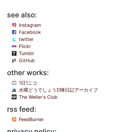
see also:
Instagram
Facebook
twitter
Flickr
Tumblr
GitHub
other works:
1日1ニコ
水曜どうでしょうD陣日記アーカイブ
The Weller's Club
rss feed:
FeedBurner
privacy policy: