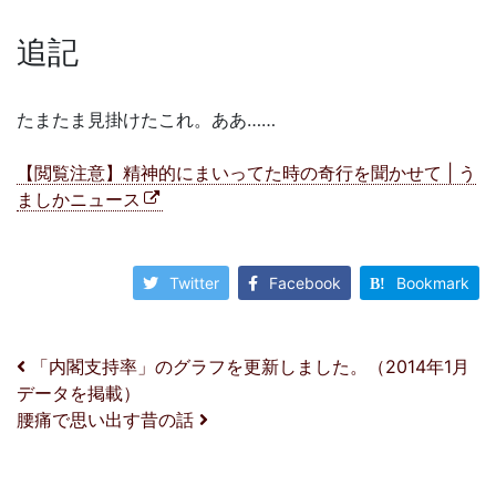
追記
たまたま見掛けたこれ。ああ……
【閲覧注意】精神的にまいってた時の奇行を聞かせて | う
ましかニュース
Twitter
Facebook
Bookmark
投稿ナビゲーション
「内閣支持率」のグラフを更新しました。（2014年1月
データを掲載）
腰痛で思い出す昔の話