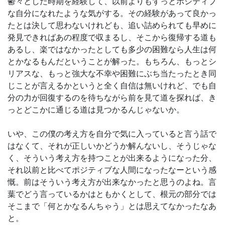
鬱々とした時期を経験して、以前よりもずっとポジティブ
な自分になれたような気がする。その経験があって良かっ
たとは決して思わないけれども、追い詰められても早めに
発見できればあの程度で収まるし、そこから復帰する道も
あるし、楽ではなかったとしても多少の困難なら人生は何
とかなるもんだということが解った。もちろん、もっとシ
リアスな、もっと強大な不幸や困難にぶち当たったとき同
じことが言えるかというと全く自信は無いけれど、でも自
分の力が回復するのを待ちながら前を見て道を探れば、き
っとどこかに通じる道は見つかるんじゃないか。
いや、この僕の考え方を自分で気に入っていると言う話で
はなくて、それが正しいかどうか解んないし、そうじゃな
く、そういう考え方を持つことが出来るようになった分、
それ以前と比べてポジティブな人間になったなーという感
慨。前はそういう考え方が出来なかったと思うのよね。言
葉でどう言っているかはともかくとして、根元の部分では
そこまで「何とかなるんちゃう」とは思えてなかったなあ
と。