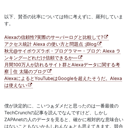
以下、賛否の比率については特に考えずに、羅列していま
す。
Alexaの信頼性?実際のサーバーログと比較して?
アクセス統計 Alexa の使い方と問題点 :jBlog
秋元@サイボウズラボ・プログラマー・ブログ: Alexa ラ
ンキング―どれだけ信頼できるか―
月間100万人が訪れるサイト群とAlexaデータに関する考
察 | 住 太陽のブログ
AlexaによるとYouTubeはGoogleを超えたそうだ。Alexa
は使えない
僕が決定的に、こいつぁダメだと思ったのは一番最後の
TechCrunchの記事を読んでなんですけど、しかし
ZAPAnetの人のデータを見ると、確かに相対的な意味合い
はないこともないかもしれんなぁとも思えてきます。競合