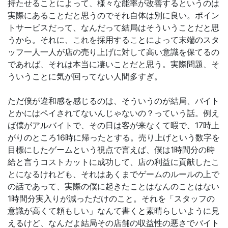
持たせることによって、様々な能率が改善するというのは
実際にあることだと思うのでそれ自体は別に良い。ポイン
トサービスだって、なんだって結局はそういうことだと思
うから。それに、これを採用することによって末端のスタ
ッフ一人一人が店の売り上げに対して高い意識を保てるの
であれば、それは本当に凄いことだと思う。実際問題、そ
ういうことに気が回ってない人間多すぎ。
ただ僕が違和感を感じるのは、そういうのが結局、バイト
とかにはペイされてないんじゃないの？っていう話。例え
ば僕がアルバイトで、その日は客が来なくて暇で、17時上
がりのところ16時に帰ったとする。売り上げという数字を
目標にしたゲームという視点で言えば、僕は1時間分の時
給と言うコストカットに成功して、店の利益に貢献したこ
とになるけれども、それはあくまでゲームのルールの上で
の話であって、実際の僕に起きたことはなんのことはない
1時間分実入りが減っただけのこと。それを「スタッフの
意識が高くて頼もしい」なんて書くと素晴らしいように見
えるけど、なんだよ結局その店舗の収益性の悪さでバイト