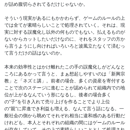
が詰め腹切らされてるだけじゃないか。
そういう現実があるにもかかわらず、ゲームのルールの上
では全てが素晴らしいことで処理されていく。それは、現
実に対する誤魔化し以外の何ものでもない。払えるものが
ないからカットしたいだけなのに、それをスタッフの方か
ら言うようにし向ければいろいろと波風立たなくて済むっ
て言うだけの話はないのか。
本来の効率性とはかけ離れたこの手の誤魔化しがどんなと
ころにあるかって言うと、まぁ想起しやすいのは「新興宗
教」と「ネズミ講」。前者の場合、多くの資産を寄付する
ことで次のステージに進むことが認められて組織内での地
位が上がるなんていう形になるし、後者の場合多く
の“子”を引き入れて売り上げを作ることでより上位
の“親”に昇進でき利益も増える、なんて言う話になる。一
般社会の側から眺めてそれぞれ相当に違和感のある行動だ
けれども、本人とそれぞれの組織の間にはゲームのルール
が存在していて、その上で素晴らしいこととして処理され