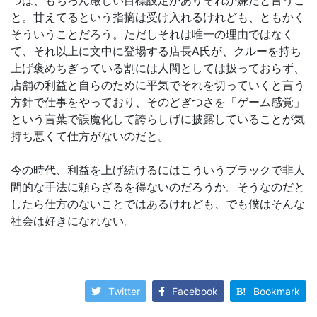
つは、もちろん厳しい目標設定がありそれが嫌だと言うこ
と。甘えてるという指摘は受け入れるけれども、ともかく
そういうことだろう。ただしそれは唯一の理由ではなく
て、それ以上に文中に登場する店長A氏が、クルーを持ち
上げ褒めちぎっている割には人間としては扱っておらず、
店舗の利益と自らのために平気でそれを切っていくと言う
方針で仕事をやっており、そのどぎつさを「ゲーム感覚」
という言葉で誤魔化して誇らしげに披露していることが気
持ち悪くて仕方がないのだと。
今の時代、利益を上げ続けるにはこういうブラックで非人
間的な手法に頼らざるを得ないのだろうか。そうなのだと
したら仕方のないことではあるけれども、でも僕はそんな
社会は好きになれない。
Twitter
Facebook
Bookmark