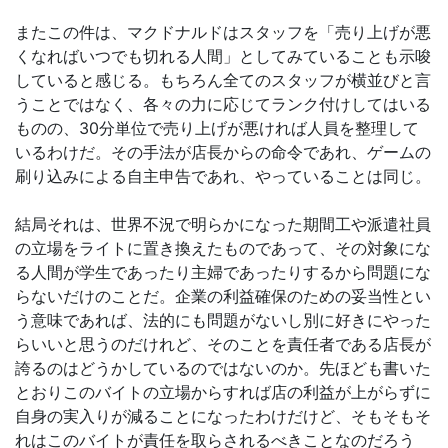
またこの件は、マクドナルドはスタッフを「売り上げが悪
くなればいつでも切れる人間」としてみていることも示唆
していると感じる。もちろん全てのスタッフが横並びと言
うことではなく、各々の力に応じてランク付けしてはいる
ものの、30分単位で売り上げが悪ければ人員を整理して
いるわけだ。その手法が店長からの命令であれ、ゲームの
刷り込みによる自主申告であれ、やっていることは同じ。
結局それは、世界不況で明らかになった期間工や派遣社員
の立場をライトに置き換えたものであって、その対象にな
る人間が学生であったり主婦であったりするから問題にな
らないだけのことだ。企業の利益確保のための妥当性とい
う意味であれば、法的にも問題がないし別に好きにやった
らいいと思うのだけれど、そのことを責任者である店長が
誇るのはどうかしているのではないのか。先ほども書いた
とおりこのバイトの立場からすれば店の利益が上がらずに
自身の実入りが減ることになったわけだけど、そもそもそ
れはこのバイトが責任を取らされるべきことなのだろう