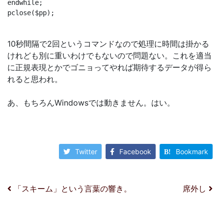
endwhile;

pclose($pp);
10秒間隔で2回というコマンドなので処理に時間は掛かる
けれども別に重いわけでもないので問題ない。これを適当
に正規表現とかでゴニョってやれば期待するデータが得ら
れると思われ。
あ、もちろんWindowsでは動きません。はい。
Twitter
Facebook
Bookmark
投稿ナビゲーション
「スキーム」という言葉の響き。
席外し