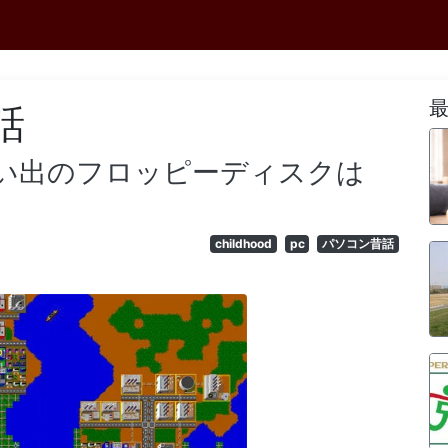
話
い出のフロッピーディスクは
childhood
pc
パソコン昔話