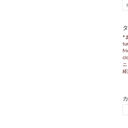
検
*
tu
fr
cl
ニ
経
カ