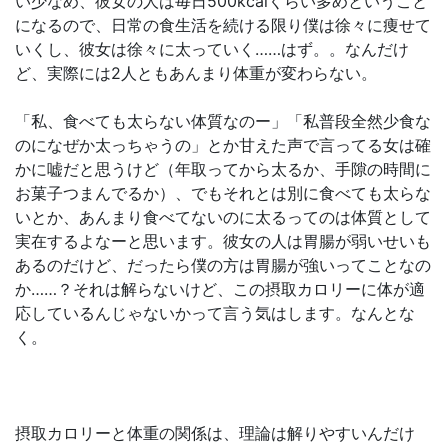
い少なめ、彼女の人は毎日500kcalくらい多めということ
になるので、日常の食生活を続ける限り僕は徐々に痩せて
いくし、彼女は徐々に太っていく……はず。。なんだけ
ど、実際には2人ともあんまり体重が変わらない。
「私、食べても太らない体質なのー」「私普段全然少食な
のになぜか太っちゃうの」とか甘えた声で言ってる女は確
かに嘘だと思うけど（年取ってから太るか、手隙の時間に
お菓子つまんでるか）、でもそれとは別に食べても太らな
いとか、あんまり食べてないのに太るってのは体質として
実在するよなーと思います。彼女の人は胃腸が弱いせいも
あるのだけど、だったら僕の方は胃腸が強いってことなの
か……？それは解らないけど、この摂取カロリーに体が適
応しているんじゃないかって言う気はします。なんとな
く。
摂取カロリーと体重の関係は、理論は解りやすいんだけ