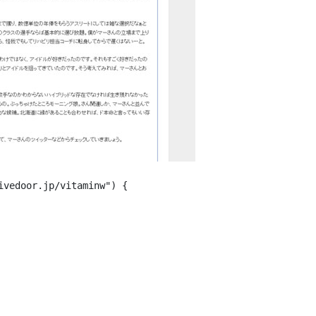
vedoor.jp/vitaminw") {
