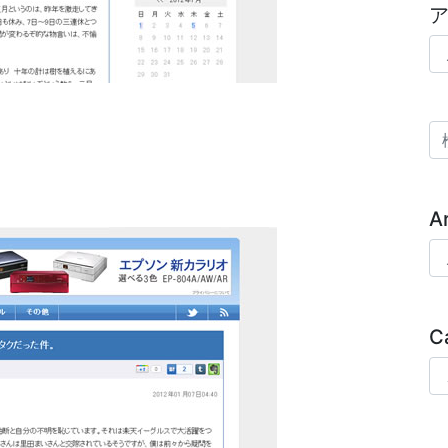
ア
検
A
Ar
C
Ca