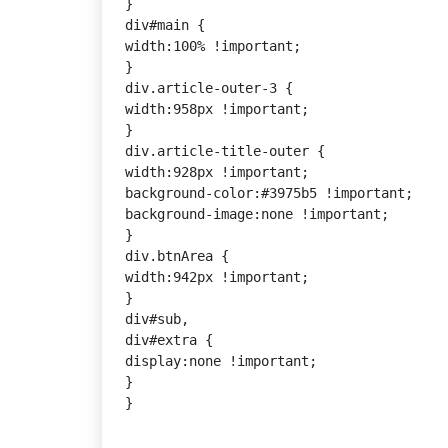
}

div#main {

width:100% !important;

}

div.article-outer-3 {

width:958px !important;

}

div.article-title-outer {

width:928px !important;

background-color:#3975b5 !important;

background-image:none !important;

}

div.btnArea {

width:942px !important;

}

div#sub,

div#extra {

display:none !important;

}

}