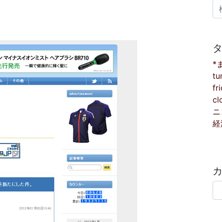
検
*
tu
fr
cl
ニ
経
カ