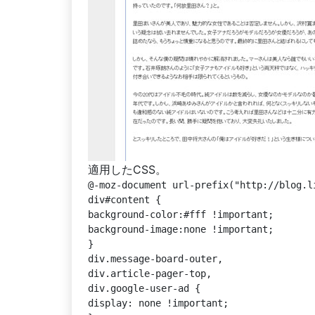
適用したCSS。
@-moz-document url-prefix("http://blog.li
div#content {

background-color:#fff !important;

background-image:none !important;

}

div.message-board-outer,

div.article-pager-top,

div.google-user-ad {

display: none !important;
