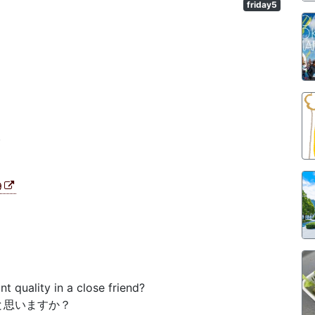
friday5
。
9
t quality in a close friend?
と思いますか？