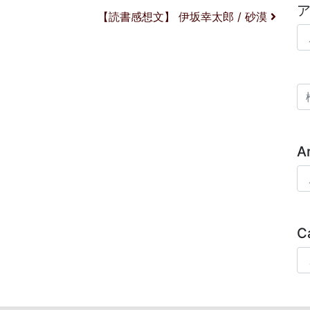
【読書感想文】 伊坂幸太郎 / 砂漠
ア
検
A
Ar
C
Ca