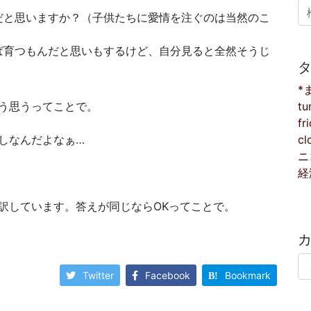
検
だと思いますか？（子供たちに愛情を注ぐのは当然のこ
ば育つもんだと思いもするけど、自分見ると全然そうじ
*
tu
う思うってことで。
fr
cl
しなんだよなぁ…
ニ
経
訳しています。答えが同じならOKってことで。
カ
Twitter
Facebook
Bookmark