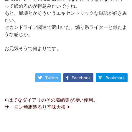
って締めるのが得意みたいですね。
あと、崩壊とかそういうエキセントリックな単語が好きみ
たい。
セカンドライフ関連で沢山いた、煽り系ライターと似たよ
うな感じか。
お元気そうで何よりです。
Twitter
Facebook
Bookmark
投稿ナビゲーション
はてなダイアリのその場編集が凄い便利。
サーモン焼霜造るり辛味大根