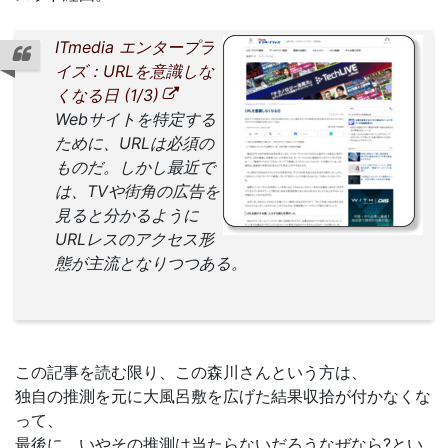
ITmedia エンタープラ
イズ：URLを意識しな
くなる日 (1/3)
Webサイトを特定する
ために、URLは必須の
ものだ。しかし最近で
は、TVや街角の広告を
見ると分かるように
URLレスのアクセス形
態が主流となりつつある。
この記事を読む限り、この森川さんという方は、
独自の推測を元に大風呂敷を広げた結果収拾が付かなくな
って、
最後に、いやその推測は当たらないだろうなぜなら?とい